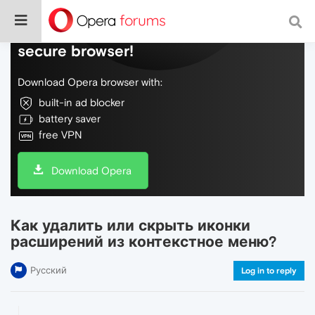
Do more on the web, with a fast and
secure browser!
Download Opera browser with:
built-in ad blocker
battery saver
free VPN
Download Opera
Как удалить или скрыть иконки
расширений из контекстное меню?
Русский
Log in to reply