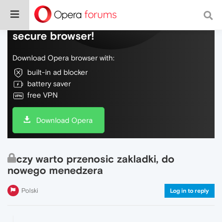
Do more on the web, with a fast and
secure browser!
Download Opera browser with:
built-in ad blocker
battery saver
free VPN
Download Opera
czy warto przenosic zakladki, do
nowego menedzera
Polski
Log in to reply