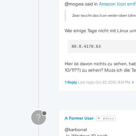
@mogwa said in
Amazon Icon ent
Zwar taucht das Icon weder oben (direkt
War einige Tage nicht mit Linux 
Hier ist davon nichts zu sehen, ha
10/11??) zu sehen? Muss ich die T
1 Reply
Last reply
Oct 22, 2021, 9:14 PM
?
A Former User
@Guest
@karbonat
Ja, Windows 10 noch.