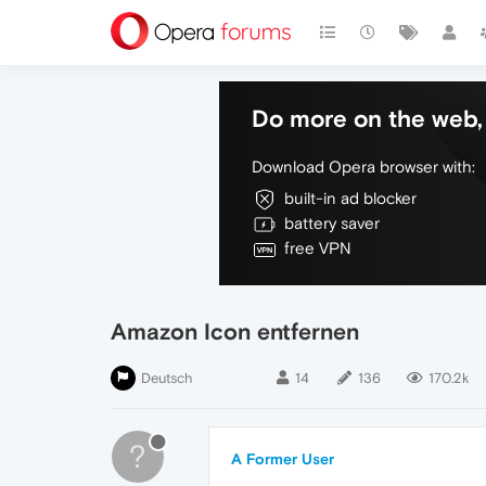
Do more on the web, 
Download Opera browser with:
built-in ad blocker
battery saver
free VPN
Amazon Icon entfernen
Deutsch
14
136
170.2k
?
A Former User