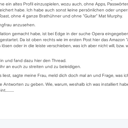
hne ein altes Profil einzuspielen, wozu auch, ohne Apps, Passwör
peichert habe. Ich habe auch sonst keine persönlichen oder unp
oast, ohne 4 ganze Brathühner und ohne "Guitar" Mat Murphy.
ungfrau anzusehen.
llation gemacht habe, ist bei Edge in der suche Opera eingegeben u
gestartet. Da ist oben rechts wie im ersten Post hier das Amazon "
 lösen oder in die leiste verschieben, was ich aber nicht will, bzw. 
ein und fand dazu hier den Thread.
hr an euch zu streiten und zu beleidigen.
as liest, sagte meine Frau, meld dich doch mal an und Frage, was i
e Antworten zu geben. Wie, warum, weshalb ich was installiert h
.........