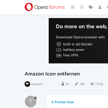
Do more on the web, 
Download Opera browser with:
built-in ad blocker
battery saver
free VPN
Amazon Icon entfernen
Deutsch
14
136
170.1k
?
A Former User