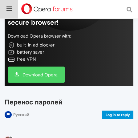
Do more on the web, with a fast and
secure browser!
Download Opera browser with:
built-in ad blocker
battery saver
free VPN
Download Opera
Перенос паролей
Русский
Log in to reply