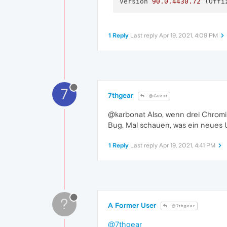
Version 
90.0
.4430
.72
 (Offi
1 Reply
Last reply
Apr 19, 2021, 4:09 PM
7
7thgear
@Guest
@karbonat Also, wenn drei Chromi
Bug. Mal schauen, was ein neues U
1 Reply
Last reply
Apr 19, 2021, 4:41 PM
?
A Former User
@7thgear
@7thgear