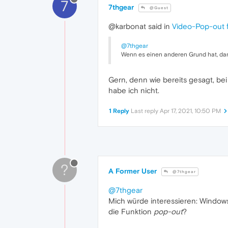
7
7thgear
@Guest
@karbonat said in
Video-Pop-out f
@7thgear
Wenn es einen anderen Grund hat, dann
Gern, denn wie bereits gesagt, be
habe ich nicht.
1 Reply
Last reply
Apr 17, 2021, 10:50 PM
?
A Former User
@7thgear
@7thgear
Mich würde interessieren: Windows 
die Funktion
pop-out
?