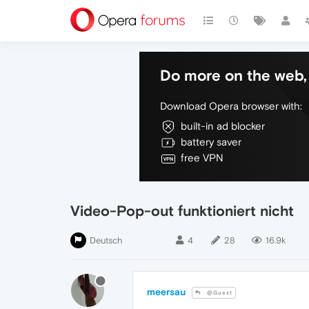
Do more on the web, 
Download Opera browser with:
built-in ad blocker
battery saver
free VPN
Video-Pop-out funktioniert nicht
Deutsch
4
28
16.9k
meersau
@Guest