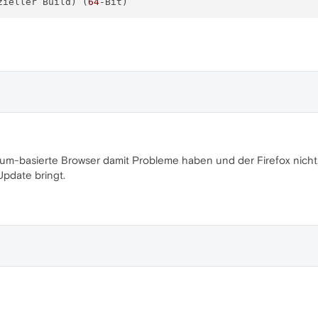
zieller Build) (
64
um-basierte Browser damit Probleme haben und der Firefox nich
pdate bringt.