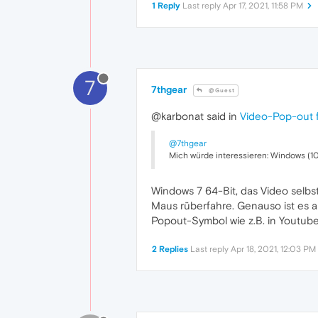
1 Reply
Last reply
Apr 17, 2021, 11:58 PM
7
7thgear
@Guest
@karbonat said in
Video-Pop-out f
@7thgear
Mich würde interessieren: Windows (10?
Windows 7 64-Bit, das Video selbst
Maus rüberfahre. Genauso ist es auc
Popout-Symbol wie z.B. in Youtube.
2 Replies
Last reply
Apr 18, 2021, 12:03 PM