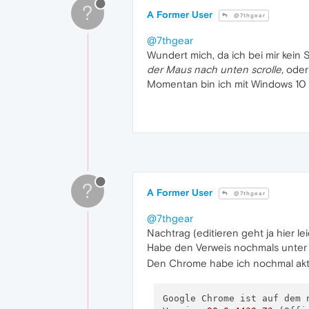
?
A Former User
@7thgear
@7thgear
Wundert mich, da ich bei mir kein
der Maus nach unten scrolle,
oder 
Momentan bin ich mit Windows 10 o
?
A Former User
@7thgear
@7thgear
Nachtrag (editieren geht ja hier l
Habe den Verweis nochmals unter 
Den Chrome habe ich nochmal aktua
Google Chrome ist auf dem n