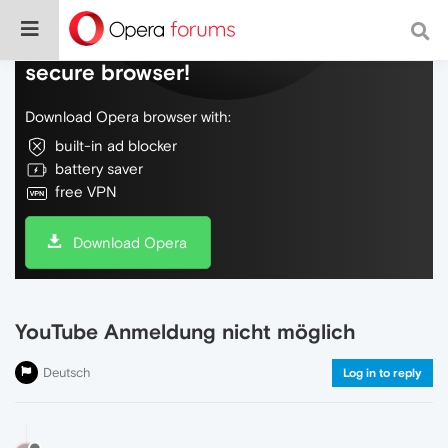
Do more on the web, with a fast and
secure browser!
Download Opera browser with:
built-in ad blocker
battery saver
free VPN
Download Opera
YouTube Anmeldung nicht möglich
Deutsch
Log in to reply