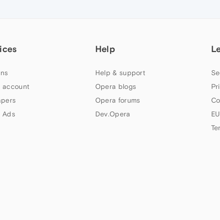
ices
Help
L
ns
Help & support
Se
 account
Opera blogs
Pr
apers
Opera forums
Co
 Ads
Dev.Opera
EU
Te