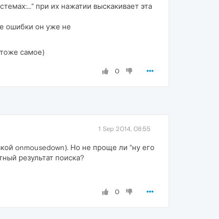
темах:..." при их нажатии выскакивает эта
це ошибки он уже не
 тоже самое)
0
1 Sep 2014, 08:55
кой onmousedown). Но не проще ли "ну его
тный результат поиска?
0