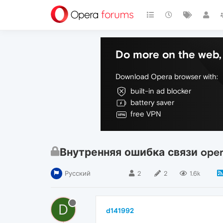
Do more on the web, 
Download Opera browser with:
built-in ad blocker
battery saver
free VPN
Внутренняя ошибка связи opera
Русский
2
2
1.6k
D
d141992