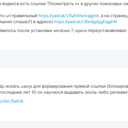
 яндекса есть ссылки "Посмотреть «» в других поисковых сис
 то url правильный
https://yadi.sk/i/3yXAfwnrajghA
, а на страни
шних слэша(//) в адресе)
https://yadi.sk/i/Be4gdygEajghN
явилось после установки windows 7; opera переустанавливал
до искать userjs для формирования прямой ссылки (блокиров
а последние лет 10 он научился выдавать сколь-либо релеван
.io/bin/5aVv8