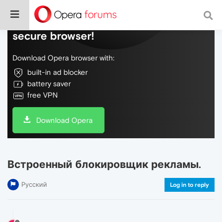
Do more on the web, with a fast and
secure browser!
Download Opera browser with:
built-in ad blocker
battery saver
free VPN
Download Opera
Встроенный блокировщик рекламы.
Русский
Log in to reply