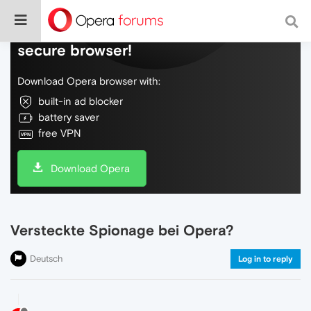
Do more on the web, with a fast and
secure browser!
Download Opera browser with:
built-in ad blocker
battery saver
free VPN
Download Opera
Versteckte Spionage bei Opera?
Deutsch
Log in to reply