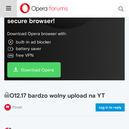
Do more on the web, with a fast and
secure browser!
Download Opera browser with:
built-in ad blocker
battery saver
free VPN
Download Opera
O12.17 bardzo wolny upload na YT
Polski
Log in to reply