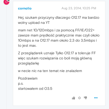
C
cornolio
Aug 23, 2014, 10:25 PM
Hej, szukam przyczyny dlaczego O12.17 ma bardzo
wolny upload na YT
mam net 10/120mbps i za pomocą FF/IE/O22+
zawsze mam prędkość praktycznie max czyli około
10mbps a na O12.17 mam około 2,3 do 3,5mbps i
to jest max.
Z przeglądarek uznaje Tylko O12.17 a toleruje FF
więc szukam rozwiązania co boli moją główną
przeglądarkę
w necie nic na ten temat nie znalazłem
Pozdrawiam
p.s.
startowałem od O3.5
0