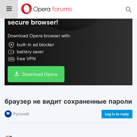
Do more on the web, with a fast and
secure browser!
Download Opera browser with:
built-in ad blocker
battery saver
free VPN
Download Opera
браузер не видит сохраненные пароли
Русский
Log in to reply