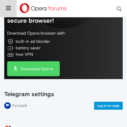
Do more on the web, with a fast and
secure browser!
Download Opera browser with:
built-in ad blocker
battery saver
free VPN
Download Opera
Telegram settings
Русский
Log in to reply