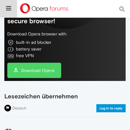
Do more on the web, with a fast and
secure browser!
Download Opera browser with:
built-in ad blocker
battery saver
free VPN
Download Opera
Lesezeichen übernehmen
Deutsch
Log in to reply