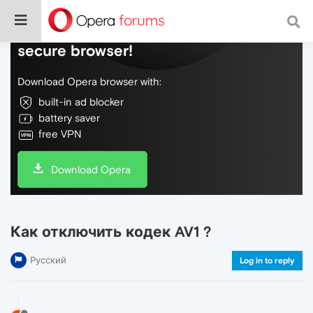
Do more on the web, with a fast and
secure browser!
Download Opera browser with:
built-in ad blocker
battery saver
free VPN
Download Opera
Как отключить кодек AV1 ?
Русский
Log in to reply