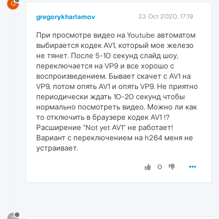
G
gregorykharlamov
23 Oct 2020, 17:19
При просмотре видео на Youtube автоматом
выбирается кодек AV1, который мое железо
не тянет. После 5-10 секунд слайд шоу,
переключается на VP9 и все хорошо с
воспроизведением. Бывает скачет с AV1 на
VP9, потом опять AV1 и опять VP9. Не приятно
периодически ждать 10-20 секунд чтобы
нормально посмотреть видео. Можно ли как
то отключить в браузере кодек AV1 !?
Расширение "Not yet AV1" не работает!
Вариант с переключением на h264 меня не
устраивает.
0
?