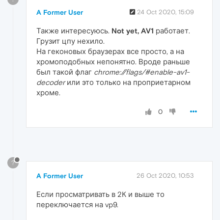
A Former User
24 Oct 2020, 15:09
Также интересуюсь.
Not yet, AV1
работает.
Грузит цпу нехило.
На геконовых браузерах все просто, а на
хромоподобных непонятно. Вроде раньше
был такой флаг
chrome://flags/#enable-av1-
decoder
или это только на проприетарном
хроме.
0
?
A Former User
26 Oct 2020, 10:53
Если просматривать в 2K и выше то
переключается на vp9.