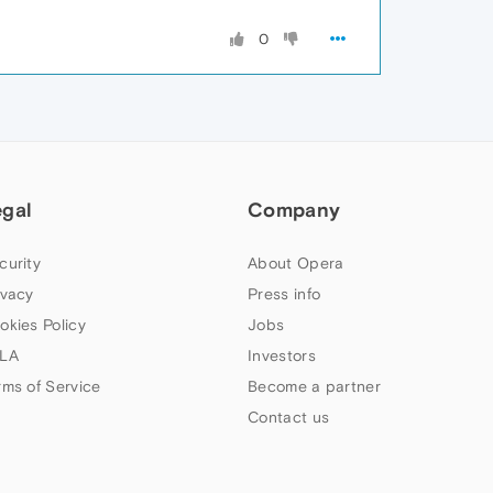
0
egal
Company
curity
About Opera
ivacy
Press info
okies Policy
Jobs
LA
Investors
rms of Service
Become a partner
Contact us