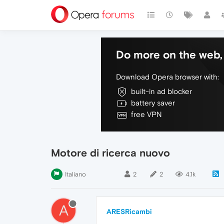
Do more on the web, 
Download Opera browser with:
built-in ad blocker
battery saver
free VPN
Motore di ricerca nuovo
Italiano
2
2
4.1k
A
ARESRicambi