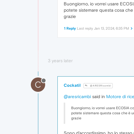
Buongiorno, io vorrei usare ECOSIA
potete sistemare questa cosa che 
grazie
1 Reply
Last reply
Jan 13, 2024, 6:35 PM
3 years later
C
Cockatil
@ARESRicambi
@aresricambi
said in
Motore di ric
Buongiorno, io vorrei usare ECOSIA co
potete sistemare questa cosa che è u
grazie
Sono d'accordissimo, ho lo stesso