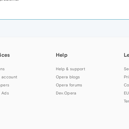
ices
Help
L
ns
Help & support
Se
 account
Opera blogs
Pr
apers
Opera forums
Co
 Ads
Dev.Opera
EU
Te