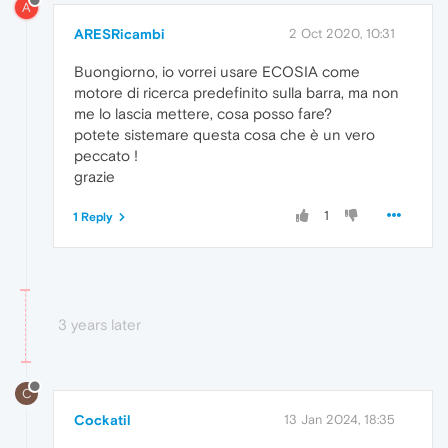
A
ARESRicambi
2 Oct 2020, 10:31
Buongiorno, io vorrei usare ECOSIA come
motore di ricerca predefinito sulla barra, ma non
me lo lascia mettere, cosa posso fare?
potete sistemare questa cosa che è un vero
peccato !
grazie
1
1 Reply
3 years later
C
Cockatil
13 Jan 2024, 18:35