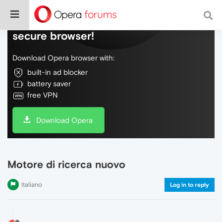
Do more on the web, with a fast and
secure browser!
Download Opera browser with:
built-in ad blocker
battery saver
free VPN
Download Opera
Motore di ricerca nuovo
Italiano
Log in to reply