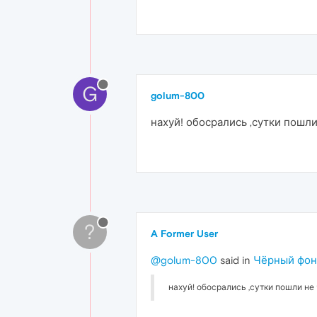
G
golum-800
нахуй! обосрались ,сутки пошл
?
A Former User
@golum-800
said in
Чёрный фон 
нахуй! обосрались ,сутки пошли не