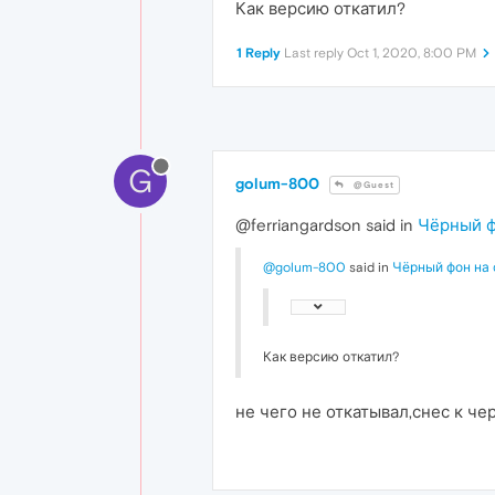
Как версию откатил?
1 Reply
Last reply
Oct 1, 2020, 8:00 PM
G
golum-800
@Guest
@ferriangardson said in
Чёрный ф
@golum-800
said in
Чёрный фон на 
Как версию откатил?
не чего не откатывал,снес к ч