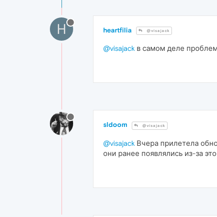
H
heartfilia
@visajack
@visajack
в самом деле проблем
sldoom
@visajack
@visajack
Вчера прилетела обнов
они ранее появлялись из-за это