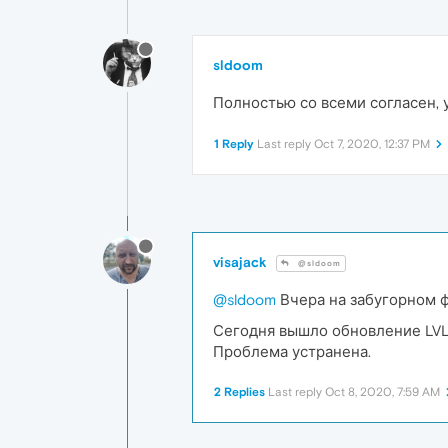
sldoom
Полностью со всеми согласен,
1 Reply
Last reply
Oct 7, 2020, 12:37 PM
visajack
@sldoom
@sldoom
Вчера на забугорном ф
Сегодня вышло обновление LVL 2
Проблема устранена.
2 Replies
Last reply
Oct 8, 2020, 7:59 AM