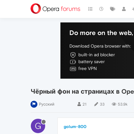
Do more on the web, 
Download Opera browser with:
built-in ad blocker
battery saver
free VPN
Чёрный фон на страницах в Ope
Русский
21
33
53.9k
G
golum-800