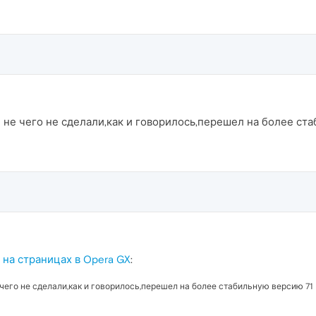
и не чего не сделали,как и говорилось,перешел на более ст
на страницах в Opera GX
:
 чего не сделали,как и говорилось,перешел на более стабильную версию 71