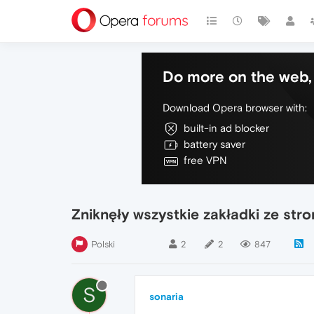
Do more on the web, 
Download Opera browser with:
built-in ad blocker
battery saver
free VPN
Zniknęły wszystkie zakładki ze stro
Polski
2
2
847
S
sonaria