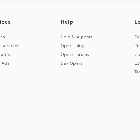
ices
Help
L
ns
Help & support
Se
 account
Opera blogs
Pr
apers
Opera forums
Co
 Ads
Dev.Opera
EU
Te