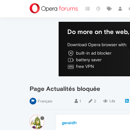
Do more on the web, 
Download Opera browser with:
built-in ad blocker
battery saver
free VPN
Page Actualités bloquée
Français
1
2
1.4k
geraldfr