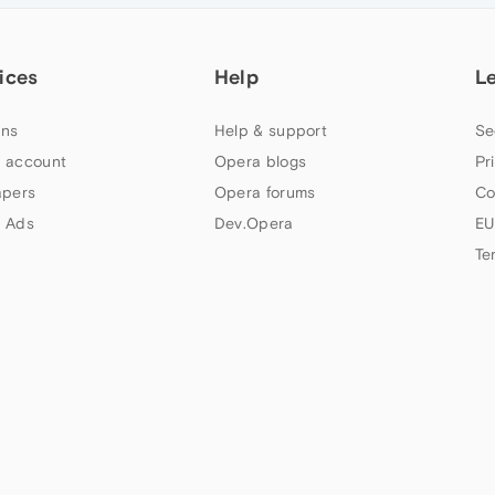
ices
Help
L
ns
Help & support
Se
 account
Opera blogs
Pr
apers
Opera forums
Co
 Ads
Dev.Opera
EU
Te