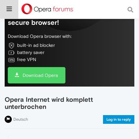
Do more on the web, with a fast and
secure browser!
Download Opera browser with:
built-in ad blocker
battery saver
free VPN
Download Opera
Opera Internet wird komplett
unterbrochen
Deutsch
Log in to reply