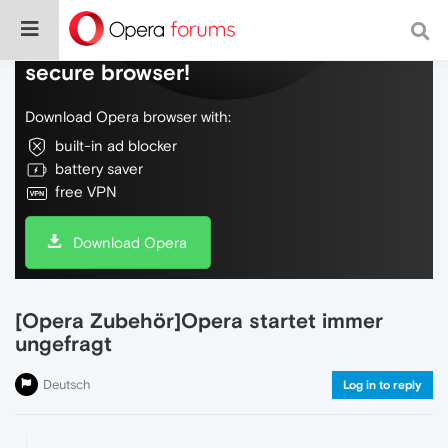
Do more on the web, with a fast and
secure browser!
Download Opera browser with:
built-in ad blocker
battery saver
free VPN
Download Opera
[Opera Zubehör]Opera startet immer
ungefragt
Deutsch
Log in to reply