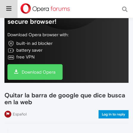
Do more on the web, with a fast and
secure browser!
Download Opera browser with:
built-in ad blocker
battery saver
free VPN
Download Opera
Quitar la barra de google que dice busca
en la web
Español
Log in to reply