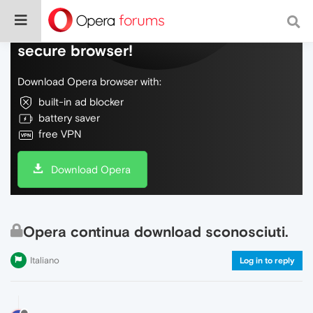
Do more on the web, with a fast and
secure browser!
Download Opera browser with:
built-in ad blocker
battery saver
free VPN
Download Opera
Opera continua download sconosciuti.
Italiano
Log in to reply