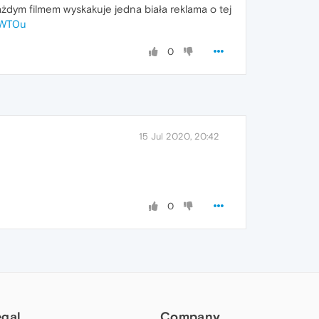
żdym filmem wyskakuje jedna biała reklama o tej
FWT0u
0
15 Jul 2020, 20:42
0
egal
Company