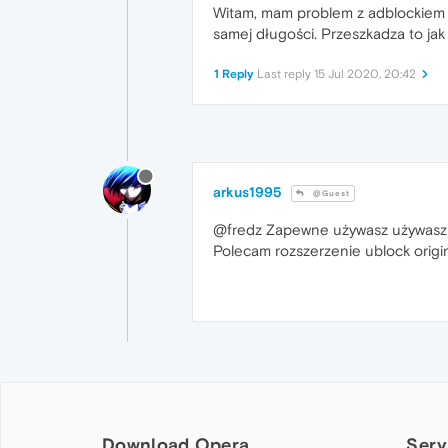
Witam, mam problem z adblockiem n
samej długości. Przeszkadza to jak 
1 Reply
Last reply
15 Jul 2020, 20:42
arkus1995
@Guest
@fredz Zapewne używasz używasz
Polecam rozszerzenie ublock origi
Download Opera
Serv