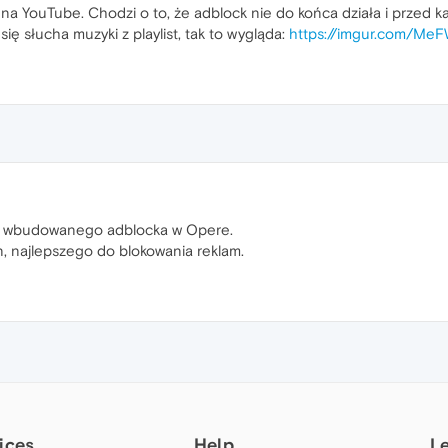
a YouTube. Chodzi o to, że adblock nie do końca działa i przed ka
się słucha muzyki z playlist, tak to wygląda:
https://imgur.com/Me
 wbudowanego adblocka w Opere.
n, najlepszego do blokowania reklam.
ices
Help
L