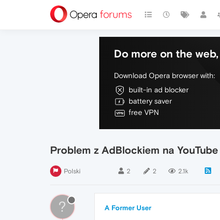
Do more on the web, 
Download Opera browser with:
built-in ad blocker
battery saver
free VPN
Problem z AdBlockiem na YouTube
Polski
2
2
2.1k
?
A Former User