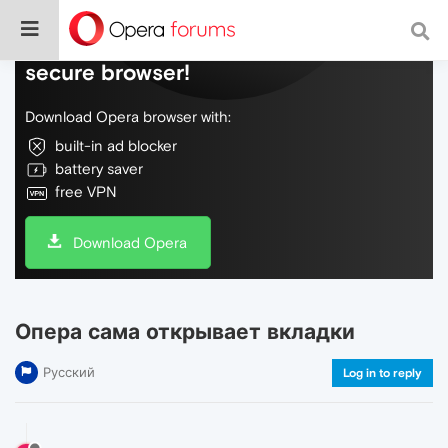
Do more on the web, with a fast and
secure browser!
Download Opera browser with:
built-in ad blocker
battery saver
free VPN
Download Opera
Опера сама открывает вкладки
Русский
Log in to reply