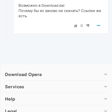
Возможно в Download.dat
Почему бы их заново не скачать? Ссылки же
есть.
0
Download Opera
Computer browsers
Services
Opera for Windows
Help
Add-ons
Opera for Mac
Opera account
Opera for Linux
Legal
Wallpapers
Help & support
Opera beta version