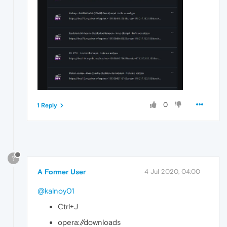
0
1 Reply
?
A Former User
4 Jul 2020, 04:00
@kalnoy01
Ctrl+J
opera://downloads