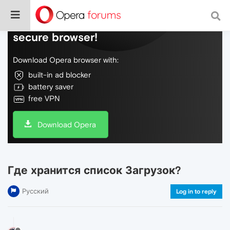
Do more on the web, with a fast and
secure browser!
Download Opera browser with:
built-in ad blocker
battery saver
free VPN
Download Opera
Где хранится список Загрузок?
Русский
Log in to reply