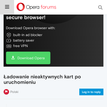
Do more on the web, with a fast and
secure browser!
Download Opera browser with:
built-in ad blocker
battery saver
free VPN
Download Opera
Ładowanie nieaktywnych kart po
uruchomieniu
Polski
Log in to reply