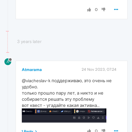
0
3 years later
A
Atmarama
24 Nov 2023, 07:24
@viacheslav-k поддерживаю, это очень не
удобно.
только прошло пару лет, а никто и не
собирается решать эту проблему
вот квест - угадайте какая активна...
0
1 Reply