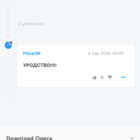
2 years later
F
F0ckOff
8 Sep 2025, 03:49
УРОДСТВО!!!!!
0
Download Opera