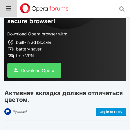
Do more on the web, with a fast and
secure browser!
Download Opera browser with:
built-in ad blocker
battery saver
free VPN
Download Opera
Активная вкладка должна отличаться
цветом.
Русский
Log in to reply