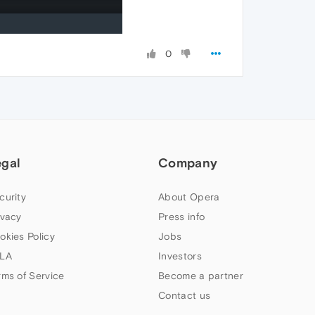
0
egal
Company
curity
About Opera
ivacy
Press info
okies Policy
Jobs
LA
Investors
rms of Service
Become a partner
Contact us