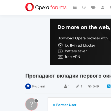
Do more on the web, 
Download Opera browser with:
built-in ad blocker
battery saver
free VPN
Пропадают вкладки первого окн
Русский
1
1
549
?
A Former User