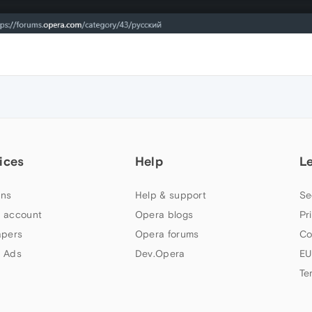
ices
Help
L
ns
Help & support
Se
 account
Opera blogs
Pr
apers
Opera forums
Co
 Ads
Dev.Opera
EU
Te