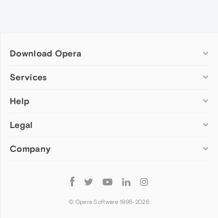
Download Opera
Computer browsers
Services
Opera for Windows
Help
Add-ons
Opera for Mac
Opera account
Opera for Linux
Legal
Wallpapers
Help & support
Opera beta version
Opera Ads
Opera blogs
Opera USB
Company
Opera forums
Security
Mobile browsers
Dev.Opera
Privacy
Opera for Android
Cookies Policy
About Opera
Follow
Opera Mini
EULA
Press info
Opera
Opera Touch
Terms of Service
Jobs
© Opera Software 1995-
2026
Opera for basic phones
Investors