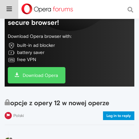
Do more on the web, with a fast and
secure browser!
Download Opera browser with:
built-in ad blocker
battery saver
free VPN
Download Opera
opcje z opery 12 w nowej operze
Polski
Log in to reply