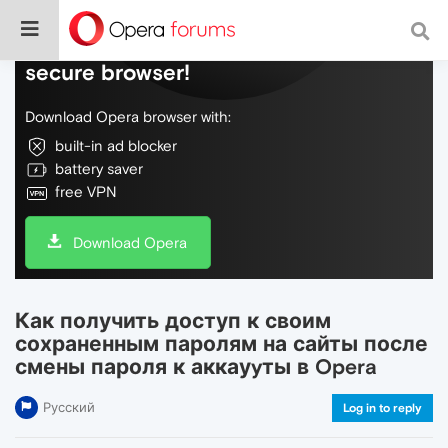
Do more on the web, with a fast and
secure browser!
Download Opera browser with:
built-in ad blocker
battery saver
free VPN
Download Opera
Как получить доступ к своим
сохраненным паролям на сайты после
смены пароля к аккауyты в Opera
Русский
Log in to reply