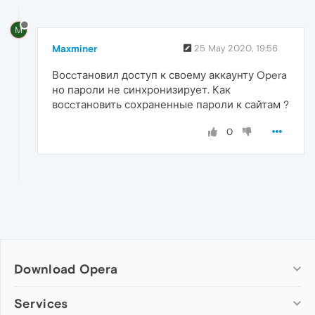
M
Maxminer
25 May 2020, 19:56
Восcтановил доступ к своему аккаунту Opera
но пароли не синхронизирует. Как
восcтановить сохраненные пароли к сайтам ?
0
Download Opera
Computer browsers
Services