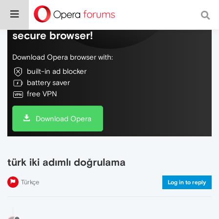
Do more on the web, with a fast and
secure browser!
Download Opera browser with:
built-in ad blocker
battery saver
free VPN
Download Opera
türk iki adımlı doğrulama
Türkçe
Log in to reply