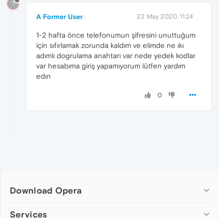
?
A Former User
22 May 2020, 11:24
1-2 hafta önce telefonumun şifresini unuttuğum
için sıfırlamak zorunda kaldım ve elimde ne ıkı
adımlı dogrulama anahtarı var nede yedek kodlar
var hesabıma giriş yapamıyorum lütfen yardım
edın
0
Download Opera
Computer browsers
Services