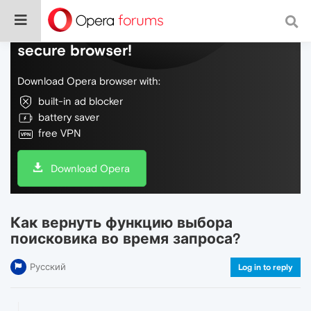
Do more on the web, with a fast and
secure browser!
Download Opera browser with:
built-in ad blocker
battery saver
free VPN
Download Opera
Как вернуть функцию выбора
поисковика во время запроса?
Русский
Log in to reply