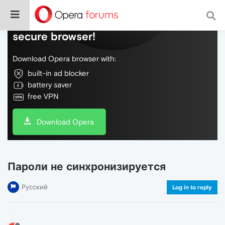
Do more on the web, with a fast and
secure browser!
Download Opera browser with:
built-in ad blocker
battery saver
free VPN
Download Opera
Пароли не синхронизируется
Русский
Log in to reply