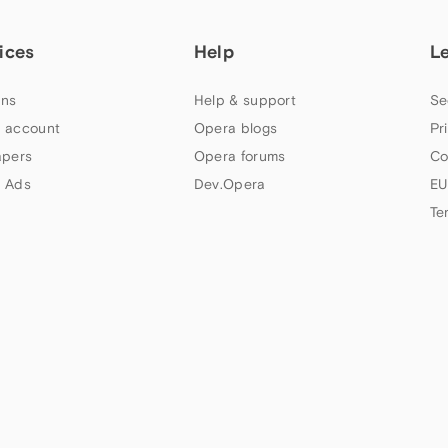
ices
Help
L
ns
Help & support
Se
 account
Opera blogs
Pr
apers
Opera forums
Co
 Ads
Dev.Opera
EU
Te