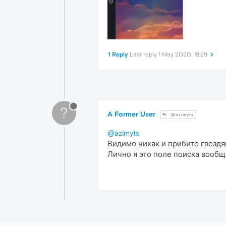
1 Reply
Last reply
1 May 2020, 19:29
?
A Former User
@azimyts
@azimyts
Видимо никак и прибито гвоздя
Лично я это поле поиска вообщ