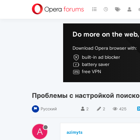
Do more on the web, 
Download Opera browser with:
built-in ad blocker
battery saver
free VPN
Проблемы с настройкой поиско
Русский
2
2
425
A
azimyts