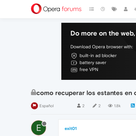
Do more on the web, 
Download Opera browser with:
built-in ad blocker
battery saver
free VPN
como recuperar los estantes en 
Español
2
2
1.8k
E
exit01