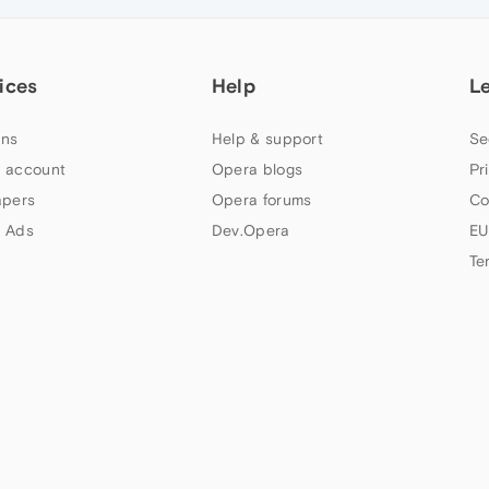
ices
Help
L
ns
Help & support
Se
 account
Opera blogs
Pr
apers
Opera forums
Co
 Ads
Dev.Opera
EU
Te