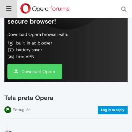
Do more on the web, with a fast and
secure browser!
Download Opera browser with:
built-in ad blocker
battery saver
free VPN
Download Opera
Tela preta Opera
Português
Log in to reply