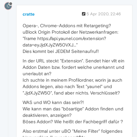
C
cratte
5 Apr 2020, 22:46
Opera-, Chrome-Addons mit Retargeting?
uBlock Origin Protokoll der Netzwerkanfragen:
"frame ​https://api.yaunel.com/extension?
data=eyJjdXJyZW50VXJ..."
Dies kommt bei JEDEM Seitenaufruf!
In der URL steckt "Extension". Sendet hier vllt ein
Addon Daten bzw. fordert welche unerkannt und
unerlaubt an?
Ich suchte in meinem Profilordner, worin ja auch
Addons liegen, also nach Text "yaunel" und
"JjdXJyZW50", fand aber nichts. Verschlüsselt?
WAS und WO kann das sein?!
Wie kann man das "bösartige" Addon finden und
deaktivieren, anzeigen?
Böses Addon? Wie heißt der Fachbegriff dafür ?
Also erstmal unter uBO "Meine Filter" folgendes