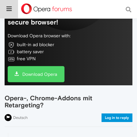
Do more on the web, with a fast and
secure browser!
Download Opera browser with:
built-in ad blocker
battery saver
free VPN
Download Opera
Opera-, Chrome-Addons mit
Retargeting?
Deutsch
Log in to reply