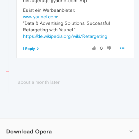
hinzugefügt: ||yaunel.com^$1p
Es ist ein Werbeanbieter:
www.yaunel.com
:
"Data & Advertising Solutions. Successful
Retargeting with Yaunel."
https://de.wikipedia.org/wiki/Retargeting
0
1 Reply
about a month later
Download Opera