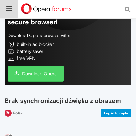
Do more on the web, with a fast and
secure browser!
Download Opera browser with:
built-in ad blocker
battery saver
free VPN
Download Opera
Brak synchronizacji dźwięku z obrazem
Polski
Log in to reply