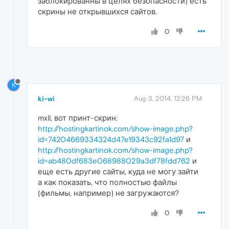
заблокированны в целях безопасности) есть
скрины не открывшихся сайтов.
0
K
ki-wi
Aug 3, 2014, 12:26 PM
mxll, вот принт-скрин:
http://hostingkartinok.com/show-image.php?
id=74204669334324d47e19343c92fa1d97
и
http://hostingkartinok.com/show-image.php?
id=ab480df683e068988029a3df78fdd762
и
еще есть другие сайты, куда не могу зайти
а как показать, что полностью файлы
(фильмы, например) не загружаются?
0