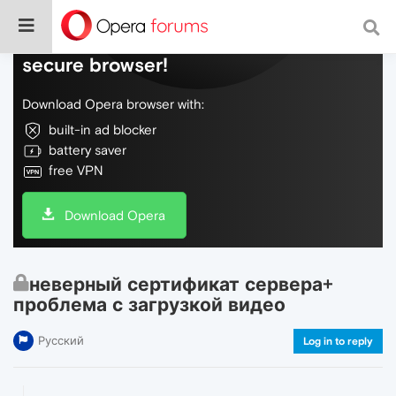
Do more on the web, with a fast and
secure browser!
Download Opera browser with:
built-in ad blocker
battery saver
free VPN
Download Opera
неверный сертификат сервера+
проблема с загрузкой видео
Русский
Log in to reply