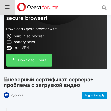
Do more on the web, with a fast and
secure browser!
Download Opera browser with:
built-in ad blocker
battery saver
free VPN
Download Opera
неверный сертификат сервера+
проблема с загрузкой видео
Русский
Log in to reply