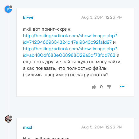
K
ki-wi
Aug 3, 2014, 12:26 PM
mxll, вот принт-скрин:
http://hostingkartinok.com/show-image.php?
id=74204669334324d47e19343c92fa1d97
и
http://hostingkartinok.com/show-image.php?
id=ab480df683e068988029a3df78fdd762
и
еще есть другие сайты, куда не могу зайти
а как показать, что полностью файлы
(фильмы, например) не загружаются?
0
mxxl
Aug 5, 2014, 12:26 PM
ki-wi, сейчас отошлю.