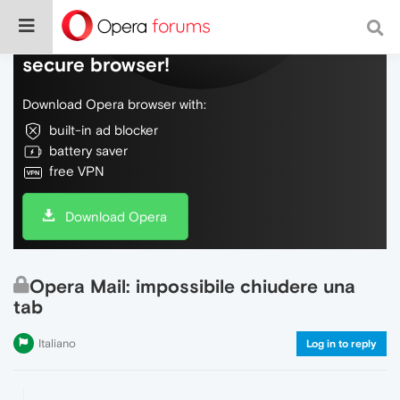
Do more on the web, with a fast and
secure browser!
Download Opera browser with:
built-in ad blocker
battery saver
free VPN
Download Opera
Opera Mail: impossibile chiudere una
tab
Italiano
Log in to reply