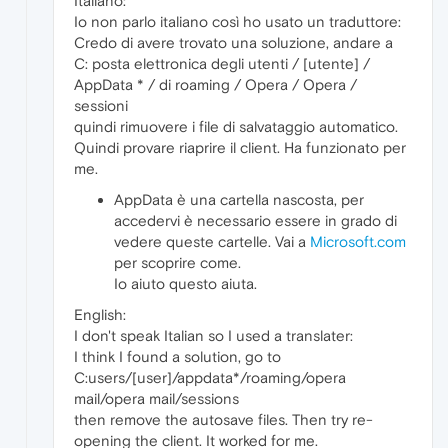
Italiano:
Io non parlo italiano così ho usato un traduttore:
Credo di avere trovato una soluzione, andare a
C: posta elettronica degli utenti / [utente] /
AppData * / di roaming / Opera / Opera /
sessioni
quindi rimuovere i file di salvataggio automatico.
Quindi provare riaprire il client. Ha funzionato per
me.
AppData è una cartella nascosta, per
accedervi è necessario essere in grado di
vedere queste cartelle. Vai a
Microsoft.com
per scoprire come.
Io aiuto questo aiuta.
English:
I don't speak Italian so I used a translater:
I think I found a solution, go to
C:users/[user]/appdata*/roaming/opera
mail/opera mail/sessions
then remove the autosave files. Then try re-
opening the client. It worked for me.