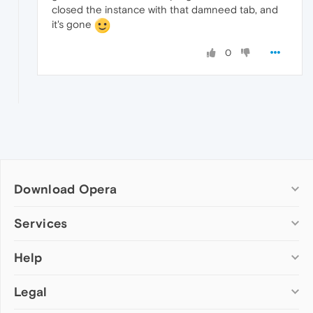
closed the instance with that damneed tab, and
it's gone
0
Download Opera
Computer browsers
Services
Opera for Windows
Help
Add-ons
Opera for Mac
Opera account
Opera for Linux
Legal
Wallpapers
Help & support
Opera beta version
Opera Ads
Opera blogs
Opera USB