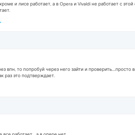
хроме и лисе работает, а в Opera и Vivaldi не работает с этой
тает.
ез впн, то попробуй через него зайти и проверить....просто
ак раз это подтверждает.
все работает... а в опере нет...