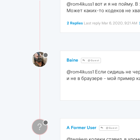
@rom4ikuss1 вот и я не пойму. В 
Может каких-то кодеков не хва
2 Replies
Last reply
Mar 6, 2020, 9:21 AM
Baine
@Guest
@rom4ikuss1 Если сидишь не чер
и не в браузере - мой пример к
?
A Former User
@Guest
@temkem кодеки ставил, в хроме 