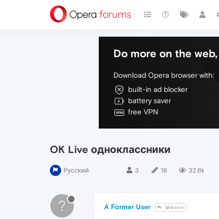
Do more on the web, 
Download Opera browser with:
built-in ad blocker
battery saver
free VPN
OK Live одноклассники
Русский
3
18
32.6k
?
A Former User
@Guest