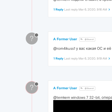
1 Reply
Last reply
Mar 6, 2020, 9:16 AM
?
A Former User
@Guest
@rom4ikuss1 у вас какая ОС и е
1 Reply
Last reply
Mar 6, 2020, 9:19 AM
?
A Former User
@Guest
@temkem windows 7 32-bit, опера