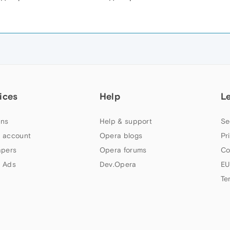
ices
Help
L
ns
Help & support
Se
 account
Opera blogs
Pr
apers
Opera forums
Co
 Ads
Dev.Opera
EU
Te