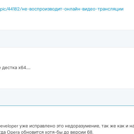
et/topic/44182/не-воспроизводит-онлайн-видео-трансляции
естка х64.....
eveloper уже исправлено это недоразумение, так же как и на 
гда Opera обновится хотя-бы до версии 68.