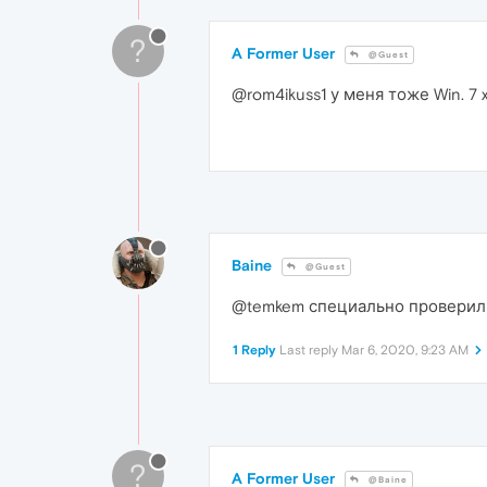
?
A Former User
@Guest
@rom4ikuss1 у меня тоже Win. 7
Baine
@Guest
@temkem специально проверил н
1 Reply
Last reply
Mar 6, 2020, 9:23 AM
?
A Former User
@Baine