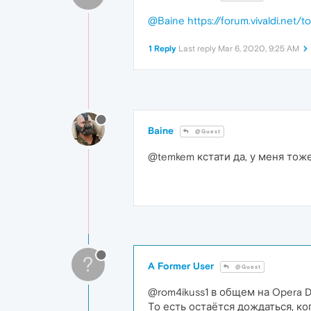
@Baine
https://forum.vivaldi.n
1 Reply
Last reply
Mar 6, 2020, 9:25 AM
Baine
@Guest
@temkem кстати да, у меня тоже д
?
A Former User
@Guest
@rom4ikuss1 в общем на Opera D
То есть остаётся дождаться, ко