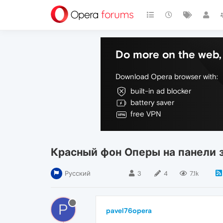
Do more on the web, 
Download Opera browser with:
built-in ad blocker
battery saver
free VPN
Красный фон Оперы на панели 
Русский
3
4
7.1k
P
pavel76opera