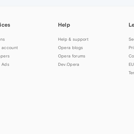
ices
Help
L
ns
Help & support
Se
 account
Opera blogs
Pr
apers
Opera forums
Co
 Ads
Dev.Opera
EU
Te