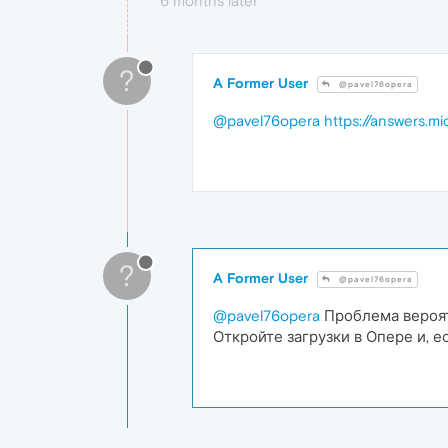
6 months later
?
A Former User
@pavel76opera
@pavel76opera
https://answers.
?
A Former User
@pavel76opera
@pavel76opera
Проблема вероятн
Откройте загрузки в Опере и, е