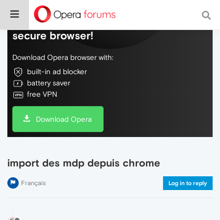
Do more on the web, with a fast and
secure browser!
Download Opera browser with:
built-in ad blocker
battery saver
free VPN
Download Opera
import des mdp depuis chrome
Français
Log in to reply