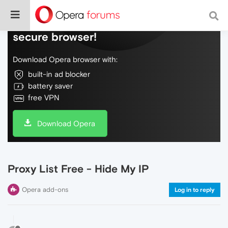
Do more on the web, with a fast and
secure browser!
Download Opera browser with:
built-in ad blocker
battery saver
free VPN
Download Opera
Proxy List Free - Hide My IP
Opera add-ons
Log in to reply