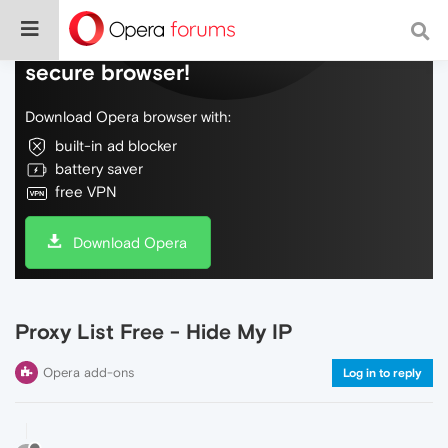
Do more on the web, with a fast and
secure browser!
Download Opera browser with:
built-in ad blocker
battery saver
free VPN
Download Opera
Proxy List Free - Hide My IP
Opera add-ons
Log in to reply