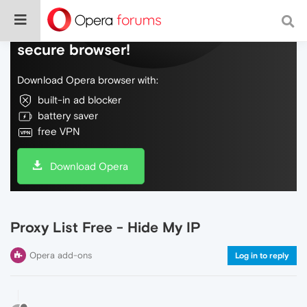
Do more on the web, with a fast and
secure browser!
Download Opera browser with:
built-in ad blocker
battery saver
free VPN
Download Opera
Proxy List Free - Hide My IP
Opera add-ons
Log in to reply